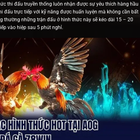
hức thi đấu truyền thống luôn nhận được sự yêu thích hàng hầu
thi đấu trực tiếp với kỹ năng được huấn luyện mà không cần bất
ông thường những trận đấu ở hình thức này sẽ kéo dài 15 – 20
iếp vào hiệp sau 5 phút nghỉ.