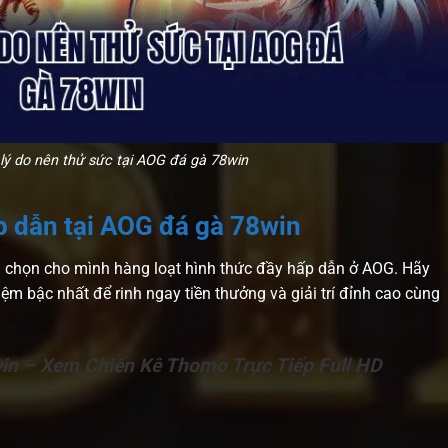
ý do nên thử sức tại AOG đá gà 78win
ấp dẫn tại AOG đá gà 78win
ựa chọn cho mình hàng loạt hình thức đầy hấp dẫn ở AOG. Hãy
ệm bậc nhất để rinh ngay tiền thưởng và giải trí đỉnh cao cùng
in – Xem Chiến Kê Thomo Trực Tiếp Full HD