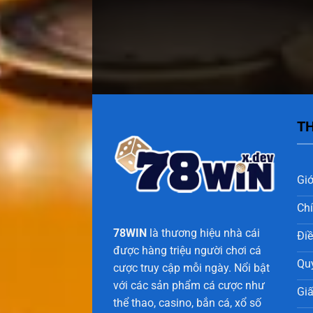
T
Giớ
Ch
78WIN
là thương hiệu nhà cái
Điề
được hàng triệu người chơi cá
Quy
cược truy cập mỗi ngày. Nổi bật
với các sản phẩm cá cược như
Gi
thể thao, casino, bắn cá, xổ số