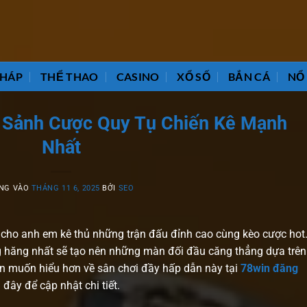
PHÁP
THỂ THAO
CASINO
XỔ SỐ
BẮN CÁ
NỔ
 Sảnh Cược Quy Tụ Chiến Kê Mạnh
Nhất
NG VÀO
THÁNG 11 6, 2025
BỞI
SEO
ho anh em kê thủ những trận đấu đỉnh cao cùng kèo cược hot
 hăng nhất sẽ tạo nên những màn đối đầu căng thẳng dựa trên
n muốn hiểu hơn về sân chơi đầy hấp dẫn này tại
78win đăng
ây để cập nhật chi tiết.