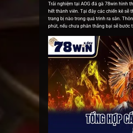
Trải nghiệm tại AOG đá gà 78win hình t
hết thành viên. Tại đây các chiến kê sẽ 
trang bị nào trong quá trình ra sân. Th
phút, nếu chưa phân thắng bại sẽ bước t