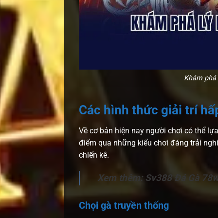
Khám phá l
Các hình thức giải trí h
Về cơ bản hiện nay người chơi có thể l
điểm qua những kiểu chơi đáng trải nghi
chiến kê.
Xem thêm:
Sv388 Đá Gà 78w
Chọi gà truyền thống