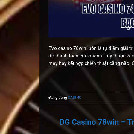
EVo casino 78win luôn là tụ điểm giải 
độ thanh toán cực nhanh. Tùy thuộc và
may hay kết hợp chiến thuật căng não. Ch
Đăng trong
CASINO
DG Casino 78win – T