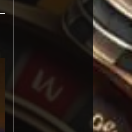
Bắt
Số
Chất
Lượng
Top
Đầu
Châu
Á