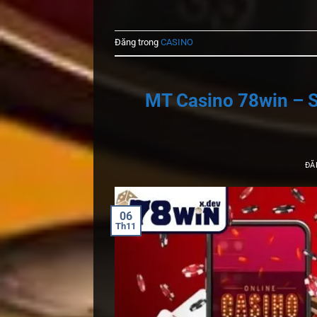
Đăng trong
CASINO
MT Casino 78win – 
ĐĂ
06
Th11