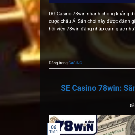
DG Casino 78win nhanh chóng khẳng định
cược châu Á. Sân chơi này được đánh gi
hội viên 78win đăng nhập cảm giác như đ
Đăng trong
CASINO
SE Casino 78win: Sân
ĐĂ
06
Th11