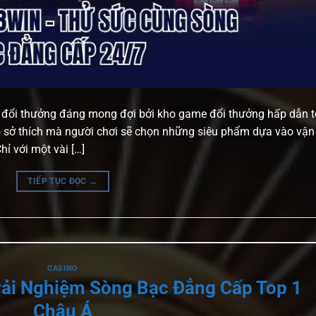
trí đổi thưởng đáng mong đợi bởi kho game đổi thưởng hấp dẫn 
o sở thích mà người chơi sẽ chọn những siêu phẩm dựa vào vận
ỉ với một vài […]
TIẾP TỤC ĐỌC
→
CASINO
rải Nghiệm Sòng Bạc Đẳng Cấp Top 1
Châu Á