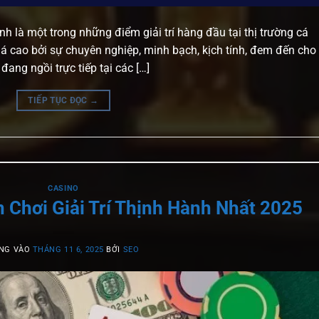
 là một trong những điểm giải trí hàng đầu tại thị trường cá
á cao bởi sự chuyên nghiệp, minh bạch, kịch tính, đem đến cho
ang ngồi trực tiếp tại các […]
TIẾP TỤC ĐỌC
→
CASINO
 Chơi Giải Trí Thịnh Hành Nhất 2025
NG VÀO
THÁNG 11 6, 2025
BỞI
SEO