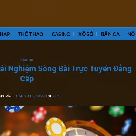
PHÁP
THỂ THAO
CASINO
XỔ SỐ
BẮN CÁ
NỔ
CASINO
ải Nghiệm Sòng Bài Trực Tuyến Đẳng
Cấp
NG VÀO
THÁNG 11 6, 2025
BỞI
SEO