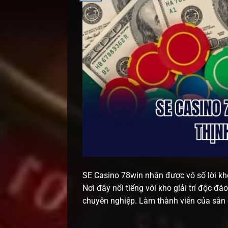
SE Casino 78win nhận được vô số lời kh
Nơi đây nổi tiếng với kho giải trí độc đ
chuyên nghiệp. Làm thành viên của sân 