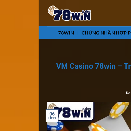
Bỏ
qua
nội
dung
78WIN
CHỨNG NHẬN HỢP 
VM Casino 78win – Tr
ĐĂ
06
Th11