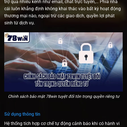
trợ qua nhiều kênh như email, chat trực tuyến,… Phía nhà
cái luôn khẳng định không khai thác vào bất kỳ hoạt động
thương mại nào, ngoại trừ các giao dịch, quyền lợi phát
sinh từ dịch vụ.
Chính sách bảo mật 78win tuyệt đối tôn trọng quyền riêng tư
Sử dụng thông tin
Hệ thống tích hợp cơ chế tự động cảnh báo khi có hành vi