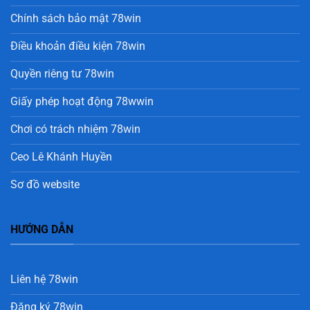
Chính sách bảo mật 78win
Điều khoản điều kiện 78win
Quyền riêng tư 78win
Giấy phép hoạt động 78wwin
Chơi có trách nhiệm 78win
Ceo Lê Khánh Huyền
Sơ đồ website
HƯỚNG DẪN
Liên hệ 78win
Đăng ký 78win