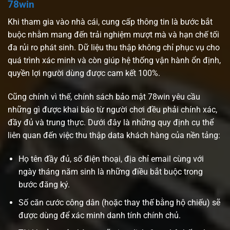
78win
Khi tham gia vào nhà cái, cung cấp thông tin là bước bắt
buộc nhằm mang đến trải nghiệm mượt mà và hạn chế tối
đa rủi ro phát sinh. Dữ liệu thu thập không chỉ phục vụ cho
quá trình xác minh và còn giúp hệ thống vận hành ổn định,
quyền lợi người dùng được cam kết 100%.
Cũng chính vì thế, chính sách bảo mật 78win yêu cầu
những gì được khai báo từ người chơi đều phải chính xác,
đầy đủ và trung thực. Dưới đây là những quy định cụ thể
liên quan đến việc thu thập data khách hàng của nền tảng:
Họ tên đầy đủ, số điện thoại, địa chỉ email cùng với
ngày tháng năm sinh là những điều bắt buộc trong
bước đăng ký.
Số căn cước công dân (hoặc thay thế bằng hộ chiếu) sẽ
được dùng để xác minh danh tính chính chủ.