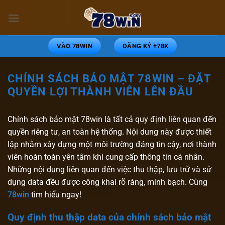
Bỏ
qua
nội
dung
VÀO 78WIN
ĐĂNG KÝ +78K
CHÍNH SÁCH BẢO MẬT 78WIN – ĐẶT
QUYỀN LỢI THÀNH VIÊN LÊN ĐẦU
Chính sách bảo mật 78win là tất cả quy định liên quan đến
quyền riêng tư, an toàn hệ thống. Nội dung này được thiết
lập nhằm xây dựng một môi trường đáng tin cậy, nơi thành
viên hoàn toàn yên tâm khi cung cấp thông tin cá nhân.
Những nội dung liên quan đến việc thu thập, lưu trữ và sử
dụng data đều được công khai rõ ràng, minh bạch. Cùng
78win
tìm hiểu ngay!
Quy định thu thập data của chính sách bảo mật