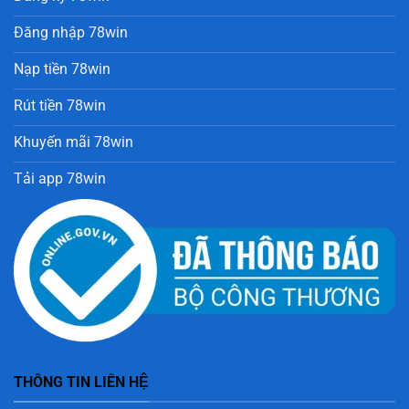
Đăng nhập 78win
Nạp tiền 78win
Rút tiền 78win
Khuyến mãi 78win
Tải app 78win
THÔNG TIN LIÊN HỆ