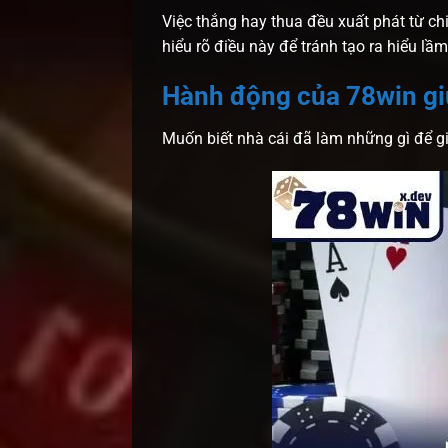
Việc thắng hay thua đều xuất phát từ ch
hiểu rõ điều này để tránh tạo ra hiểu l
Hành động của 78win gi
Muốn biết nhà cái đã làm những gì để g