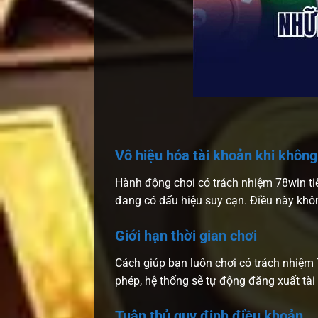
Vô hiệu hóa tài khoản khi khôn
Hành động chơi có trách nhiệm 78win tiếp
đang có dấu hiệu suy cạn. Điều này khô
Giới hạn thời gian chơi
Cách giúp bạn luôn chơi có trách nhiệm 7
phép, hệ thống sẽ tự động đăng xuất tà
Tuân thủ quy định điều khoản