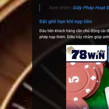
Xem thêm:
Giấy Phép Hoạt 
Đặt giới hạn khi nạp tiền
Đâu tiên khách hàng cần chủ động cài đ
phép nạp thêm. Điều này nhằm giúp anh e