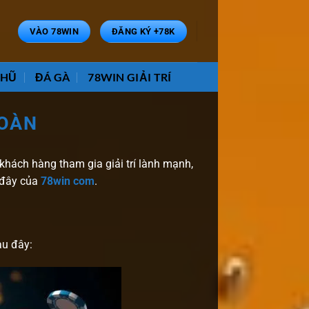
VÀO 78WIN
ĐĂNG KÝ +78K
 HŨ
ĐÁ GÀ
78WIN GIẢI TRÍ
TOÀN
khách hàng tham gia giải trí lành mạnh,
i đây của
78win com
.
au đây: