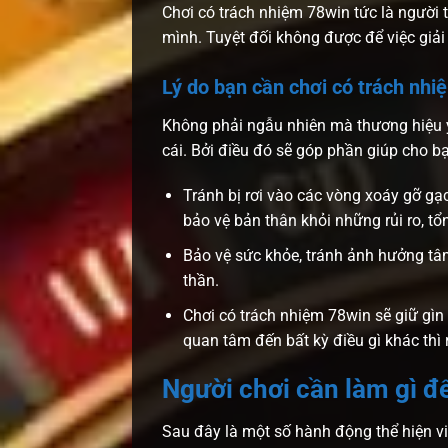
Chơi có trách nhiệm 78win tức là người 
mình. Tuyệt đối không được để việc giải 
Lý do bạn cần chơi có trách nh
Không phải ngẫu nhiên mà thương hiệu y
cái. Bởi điều đó sẽ góp phần giúp cho b
Tránh bị rơi vào các vòng xoáy gỡ gạ
bảo vệ bản thân khỏi những rủi ro, 
Bảo vệ sức khỏe, tránh ảnh hưởng tâm 
thần.
Chơi có trách nhiệm 78win sẽ giữ gìn
quan tâm đến bất kỳ điều gì khác thì 
Người chơi cần làm gì để
Sau đây là một số hành động thể hiện vi