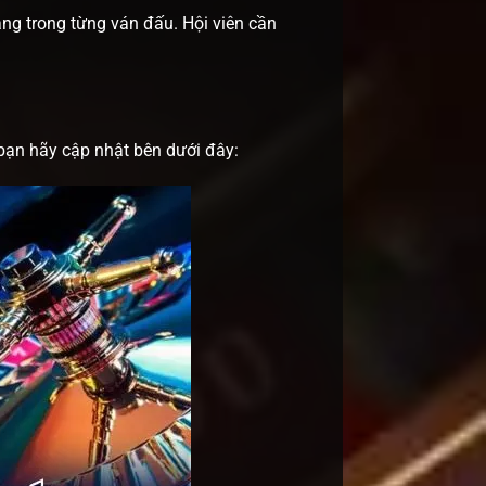
àng trong từng ván đấu. Hội viên cần
bạn hãy cập nhật bên dưới đây: