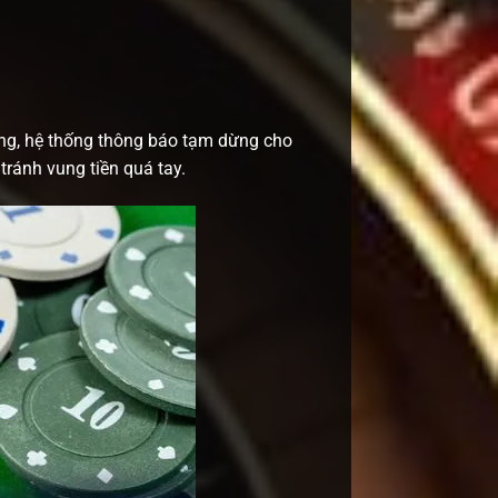
ỡng, hệ thống thông báo tạm dừng cho
ránh vung tiền quá tay.