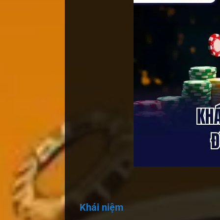
Khái niệm