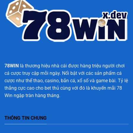
78WIN
là thương hiệu nhà cái được hàng triệu người chơi
cá cược truy cập mỗi ngày. Nổi bật với các sản phẩm cá
cược như thể thao, casino, bắn cá, xổ số và game bài. Tỷ lệ
thắng cực cao cho bet thủ cùng với đó là khuyến mãi 78
Win ngập tràn hàng tháng.
THÔNG TIN CHUNG