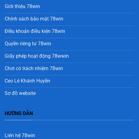
Giới thiệu 78win
Chính sách bảo mật 78win
Điều khoản điều kiện 78win
Quyền riêng tư 78win
Giấy phép hoạt động 78wwin
Chơi có trách nhiệm 78win
Ceo Lê Khánh Huyền
Sơ đồ website
HƯỚNG DẪN
Liên hệ 78win