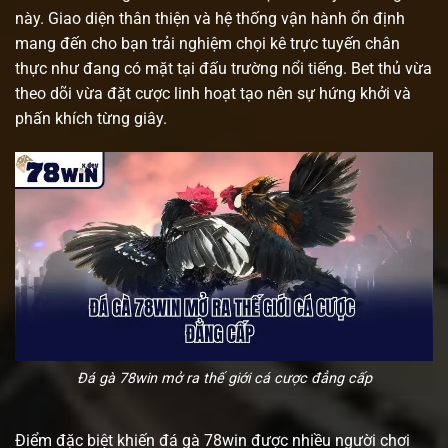
này. Giao diện thân thiện và hệ thống vận hành ổn định
mang đến cho bạn trải nghiệm chọi kê trực tuyến chân
thực như đang có mặt tại đấu trường nổi tiếng. Bet thủ vừa
theo dõi vừa đặt cược linh hoạt tạo nên sự hứng khởi và
phấn khích từng giây.
Đá gà 78win mở ra thế giới cá cược đẳng cấp
Điểm đặc biệt khiến đá gà 78win được nhiều người chơi