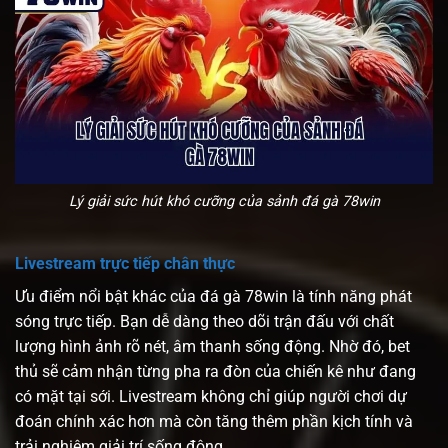
Lý giải sức hút khó cưỡng của sảnh đá gà 78win
Livestream trực tiếp chân thực
Ưu điểm nổi bật khác của đá gà 78win là tính năng phát
sóng trực tiếp. Bạn dễ dàng theo dõi trận đấu với chất
lượng hình ảnh rõ nét, âm thanh sống động. Nhờ đó, bet
thủ sẽ cảm nhận từng pha ra đòn của chiến kê như đang
có mặt tại sới. Livestream không chỉ giúp người chơi dự
đoán chính xác hơn mà còn tăng thêm phần kịch tính và
trải nghiệm giải trí sống động.