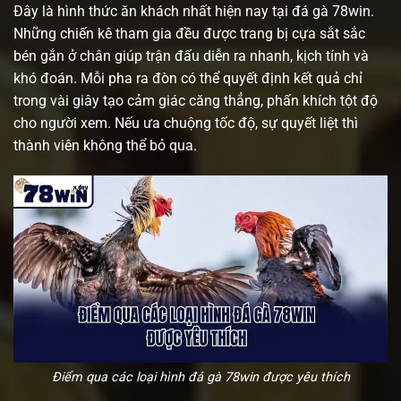
Đây là hình thức ăn khách nhất hiện nay tại đá gà 78win.
Những chiến kê tham gia đều được trang bị cựa sắt sắc
bén gắn ở chân giúp trận đấu diễn ra nhanh, kịch tính và
khó đoán. Mỗi pha ra đòn có thể quyết định kết quả chỉ
trong vài giây tạo cảm giác căng thẳng, phấn khích tột độ
cho người xem. Nếu ưa chuộng tốc độ, sự quyết liệt thì
thành viên không thể bỏ qua.
Điểm qua các loại hình đá gà 78win được yêu thích