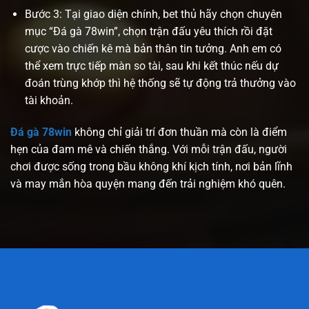
Bước 3: Tại giao diện chính, bet thủ hãy chọn chuyên
mục “Đá gà 78win”, chọn trận đấu yêu thích rồi đặt
cược vào chiến kê mà bản thân tin tưởng. Anh em có
thể xem trực tiếp màn so tài, sau khi kết thúc nếu dự
đoán trùng khớp thì hệ thống sẽ tự động trả thưởng vào
tài khoản.
Đá gà 78win
không chỉ giải trí đơn thuần mà còn là điểm
hẹn của đam mê và chiến thắng. Với mỗi trận đấu, người
chơi được sống trong bầu không khí kịch tính, nơi bản lĩnh
và may mắn hòa quyện mang đến trải nghiệm khó quên.