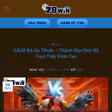
Bỏ
qua
nội
dung
VÀO 78WIN
ĐĂNG KÝ +78K
ĐÁ GÀ
GA28 Đá Gà 78win – Thánh Địa Chọi Kê
Trực Tiếp Đỉnh Cao
ĐĂNG VÀO
THÁNG 11 6, 2025
BỞI
SEO
06
Th11