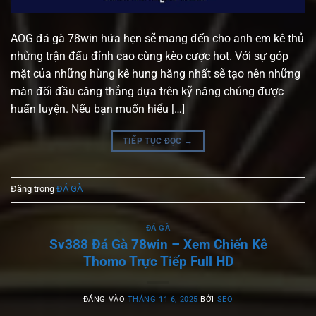
AOG đá gà 78win hứa hẹn sẽ mang đến cho anh em kê thủ
những trận đấu đỉnh cao cùng kèo cược hot. Với sự góp
mặt của những hùng kê hung hăng nhất sẽ tạo nên những
màn đối đầu căng thẳng dựa trên kỹ năng chúng được
huấn luyện. Nếu bạn muốn hiểu […]
TIẾP TỤC ĐỌC
→
Đăng trong
ĐÁ GÀ
ĐÁ GÀ
Sv388 Đá Gà 78win – Xem Chiến Kê
Thomo Trực Tiếp Full HD
ĐĂNG VÀO
THÁNG 11 6, 2025
BỞI
SEO