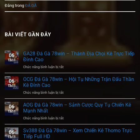
Đăng trong
ĐÁ GÀ
BÀI VIẾT GẦN ĐÂY
GA28 Đá Gà 78win – Thánh Địa Chọi Kê Trực Tiếp
06
Đỉnh Cao
Th11
Chức năng bình luận bị tắt
ở
GA28
Đá
OCG Đá Gà 78win – Hội Tụ Những Trận Đấu Thần
06
Gà
Kê Đỉnh Cao
Th11
78win
Chức năng bình luận bị tắt
ở
–
OCG
Thánh
Đá
AOG Đá Gà 78win – Sảnh Cược Quy Tụ Chiến Kê
Địa
06
Gà
Chọi
Mạnh Nhất
Th11
78win
Kê
Chức năng bình luận bị tắt
ở
–
Trực
AOG
Hội
Tiếp
Đá
Sv388 Đá Gà 78win – Xem Chiến Kê Thomo Trực
Tụ
Đỉnh
06
Gà
Những
Tiếp Full HD
Cao
Th11
78win