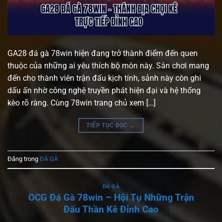
GA28 đá gà 78win hiện đang trở thành điểm đến quen
thuộc của những ai yêu thích bộ môn này. Sân chơi mang
đến cho thành viên trận đấu kịch tính, sảnh này còn ghi
dấu ấn nhờ công nghệ truyền phát hiện đại và hệ thống
kèo rõ ràng. Cùng 78win trang chủ xem […]
TIẾP TỤC ĐỌC
→
Đăng trong
ĐÁ GÀ
ĐÁ GÀ
OCG Đá Gà 78win – Hội Tụ Những Trận
Đấu Thần Kê Đỉnh Cao