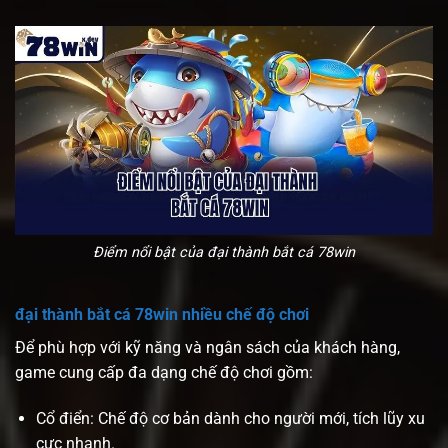
Điểm nổi bật của đại thành bắt cá 78win
đại thành bắt cá 78win nhiều chế độ chơi
Để phù hợp với kỹ năng và ngân sách của khách hàng,
game cung cấp đa dạng chế độ chơi gồm:
Cổ điển: Chế độ cơ bản dành cho người mới, tích lũy xu
cực nhanh.