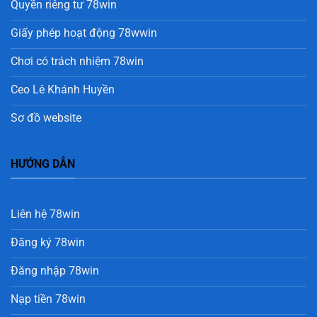
Quyền riêng tư 78win
Giấy phép hoạt động 78wwin
Chơi có trách nhiệm 78win
Ceo Lê Khánh Huyền
Sơ đồ website
HƯỚNG DẪN
Liên hệ 78win
Đăng ký 78win
Đăng nhập 78win
Nạp tiền 78win