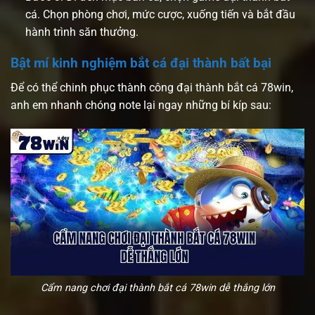
cá. Chọn phòng chơi, mức cược, xuống tiến và bắt đầu
hành trình săn thưởng.
Bật mí kinh nghiệm bắt cá đại thành bất bại
Để có thể chinh phục thành công đại thành bắt cá 78win,
anh em nhanh chóng note lại ngay những bí kíp sau:
Cẩm nang chơi đại thành bắt cá 78win dễ thắng lớn