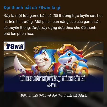
Đại thành bắt cá 78win là gì
Đây là một tựa game bắn cá đổi thưởng trực tuyến cực hot
hit trên thị trường. Một phiên bản nâng cấp của game săn
cá truyền thống, được xây dựng dựa theo chủ đề thành
phố lớn phồn hoa.
Đôi nét giới thiệu về đại thành bắt cá 78win