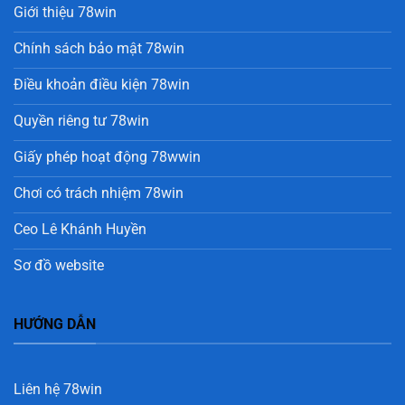
Giới thiệu 78win
Chính sách bảo mật 78win
Điều khoản điều kiện 78win
Quyền riêng tư 78win
Giấy phép hoạt động 78wwin
Chơi có trách nhiệm 78win
Ceo Lê Khánh Huyền
Sơ đồ website
HƯỚNG DẪN
Liên hệ 78win