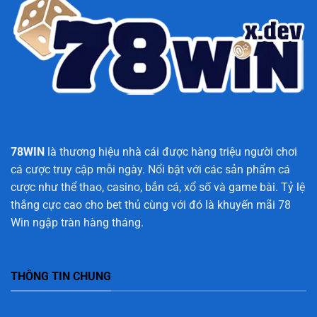
78WIN
là thương hiệu nhà cái được hàng triệu người chơi
cá cược truy cập mỗi ngày. Nổi bật với các sản phẩm cá
cược như thể thao, casino, bắn cá, xổ số và game bài. Tỷ lệ
thắng cực cao cho bet thủ cùng với đó là khuyến mãi 78
Win ngập tràn hàng tháng.
THÔNG TIN CHUNG