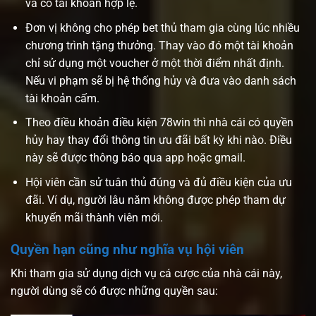
và có tài khoản hợp lệ.
Đơn vị không cho phép bet thủ tham gia cùng lúc nhiều
chương trình tặng thưởng. Thay vào đó một tài khoản
chỉ sử dụng một voucher ở một thời điểm nhất định.
Nếu vi phạm sẽ bị hệ thống hủy và đưa vào danh sách
tài khoản cấm.
Theo điều khoản điều kiện 78win thì nhà cái có quyền
hủy hay thay đổi thông tin ưu đãi bất kỳ khi nào. Điều
này sẽ được thông báo qua app hoặc gmail.
Hội viên cần sử tuân thủ đúng và đủ điều kiện của ưu
đãi. Ví dụ, người lâu năm không được phép tham dự
khuyến mãi thành viên mới.
Quyền hạn cũng như nghĩa vụ hội viên
Khi tham gia sử dụng dịch vụ cá cược của nhà cái này,
người dùng sẽ có được những quyền sau: