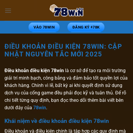
Bỏ
qua
nội
dung
VÀO 78WIN
ĐĂNG KÝ +78K
ĐIỀU KHOẢN ĐIỀU KIỆN 78WIN: CẬP
NHẬT NGUYÊN TẮC MỚI 2025
Điều khoản điều kiện 78win
là cơ sở để tạo ra môi trường
giải trí minh bạch, công bằng và đảm bảo tốt quyền lợi của
khách hàng. Chính vì lẽ, bất kỳ ai khi quyết định sử dụng
dịch vụ của cổng game đều phải đọc kỹ và tuân thủ. Để rõ
chi tiết từng quy định, bạn đọc theo dõi thêm bài viết bên
dưới đây của
78win
.
Khái niệm về điều khoản điều kiện 78win
Điều khoản và điều kiện chính là tập hợp các quy định mà