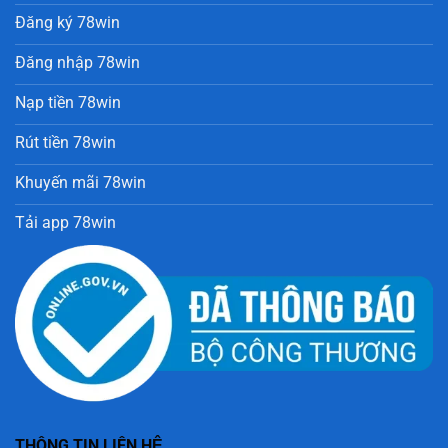
Đăng ký 78win
Đăng nhập 78win
Nạp tiền 78win
Rút tiền 78win
Khuyến mãi 78win
Tải app 78win
THÔNG TIN LIÊN HỆ