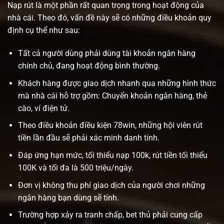
Nạp rút là một phần rất quan trọng trong hoạt động của
nhà cái. Theo đó, vấn đề này sẽ có những điều khoản quy
định cụ thể như sau:
Tất cả người dùng phải dùng tài khoản ngân hàng
chính chủ, đang hoạt động bình thường.
Khách hàng được giao dịch nhanh qua những hình thức
mà nhà cái hỗ trợ gồm: Chuyển khoản ngân hàng, thẻ
cào, ví điện tử.
Theo điều khoản điều kiện 78win, những hội viên rút
tiền lần đầu sẽ phải xác minh danh tính.
Đáp ứng hạn mức, tối thiểu nạp 100k, rút tiền tối thiểu
100K và tối đa là 500 triệu/ngày.
Đơn vị không thu phí giao dịch của người chơi những
ngân hàng bạn dùng sẽ tính.
Trường hợp xảy ra tranh chấp, bet thủ phải cung cấp