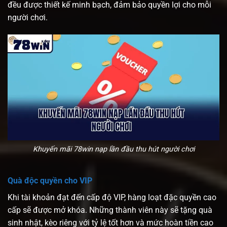
đều được thiết kế minh bạch, đảm bảo quyền lợi cho mỗi
người chơi.
Khuyến mãi 78win nạp lần đầu thu hút người chơi
Quà độc quyền cho VIP
Khi tài khoản đạt đến cấp độ VIP, hàng loạt đặc quyền cao
cấp sẽ được mở khóa. Những thành viên này sẽ tặng quà
sinh nhật, kèo riêng với tỷ lệ tốt hơn và mức hoàn tiền cao