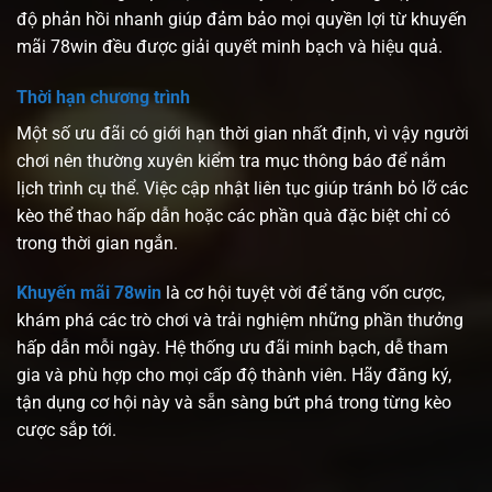
độ phản hồi nhanh giúp đảm bảo mọi quyền lợi từ khuyến
mãi 78win đều được giải quyết minh bạch và hiệu quả.
Thời hạn chương trình
Một số ưu đãi có giới hạn thời gian nhất định, vì vậy người
chơi nên thường xuyên kiểm tra mục thông báo để nắm
lịch trình cụ thể. Việc cập nhật liên tục giúp tránh bỏ lỡ các
kèo thể thao hấp dẫn hoặc các phần quà đặc biệt chỉ có
trong thời gian ngắn.
Khuyến mãi 78win
là cơ hội tuyệt vời để tăng vốn cược,
khám phá các trò chơi và trải nghiệm những phần thưởng
hấp dẫn mỗi ngày. Hệ thống ưu đãi minh bạch, dễ tham
gia và phù hợp cho mọi cấp độ thành viên. Hãy đăng ký,
tận dụng cơ hội này và sẵn sàng bứt phá trong từng kèo
cược sắp tới.