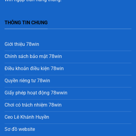
THÔNG TIN CHUNG
Giới thiệu 78win
Chính sách bảo mật 78win
Điều khoản điều kiện 78win
Quyền riêng tư 78win
Giấy phép hoạt động 78wwin
Chơi có trách nhiệm 78win
Ceo Lê Khánh Huyền
Sơ đồ website