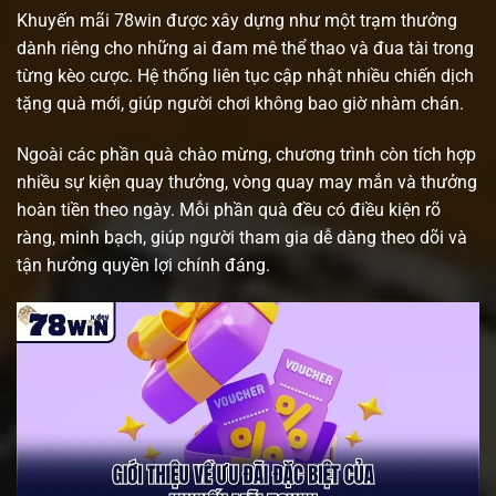
Khuyến mãi 78win được xây dựng như một trạm thưởng
dành riêng cho những ai đam mê thể thao và đua tài trong
từng kèo cược. Hệ thống liên tục cập nhật nhiều chiến dịch
tặng quà mới, giúp người chơi không bao giờ nhàm chán.
Ngoài các phần quà chào mừng, chương trình còn tích hợp
nhiều sự kiện quay thưởng, vòng quay may mắn và thưởng
hoàn tiền theo ngày. Mỗi phần quà đều có điều kiện rõ
ràng, minh bạch, giúp người tham gia dễ dàng theo dõi và
tận hưởng quyền lợi chính đáng.