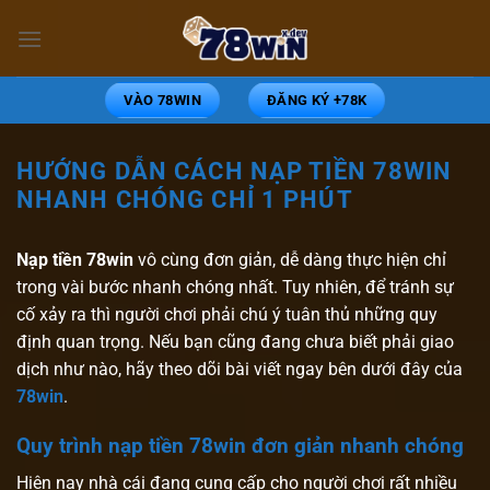
Bỏ
qua
nội
dung
VÀO 78WIN
ĐĂNG KÝ +78K
HƯỚNG DẪN CÁCH NẠP TIỀN 78WIN
NHANH CHÓNG CHỈ 1 PHÚT
Nạp tiền 78win
vô cùng đơn giản, dễ dàng thực hiện chỉ
trong vài bước nhanh chóng nhất. Tuy nhiên, để tránh sự
cố xảy ra thì người chơi phải chú ý tuân thủ những quy
định quan trọng. Nếu bạn cũng đang chưa biết phải giao
dịch như nào, hãy theo dõi bài viết ngay bên dưới đây của
78win
.
Quy trình nạp tiền 78win đơn giản nhanh chóng
Hiện nay nhà cái đang cung cấp cho người chơi rất nhiều