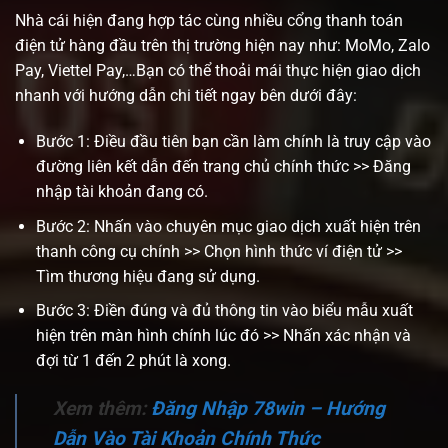
Nhà cái hiện đang hợp tác cùng nhiều cổng thanh toán
điện tử hàng đầu trên thị trường hiện nay như: MoMo, Zalo
Pay, Viettel Pay,…Bạn có thể thoải mái thực hiện giao dịch
nhanh với hướng dẫn chi tiết ngay bên dưới đây:
Bước 1: Điều đầu tiên bạn cần làm chính là truy cập vào
đường liên kết dẫn đến trang chủ chính thức >> Đăng
nhập tài khoản đang có.
Bước 2: Nhấn vào chuyên mục giao dịch xuất hiện trên
thanh công cụ chính >> Chọn hình thức ví điện tử >>
Tìm thương hiệu đang sử dụng.
Bước 3: Điền đúng và đủ thông tin vào biểu mẫu xuất
hiện trên màn hình chính lúc đó >> Nhấn xác nhận và
đợi từ 1 đến 2 phút là xong.
Xem thêm:
Đăng Nhập 78win – Hướng
Dẫn Vào Tài Khoản Chính Thức