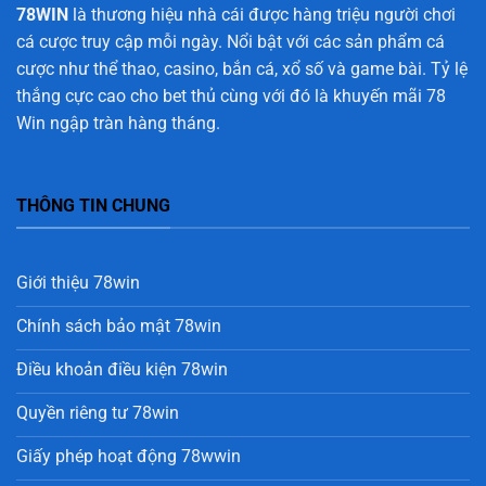
78WIN
là thương hiệu nhà cái được hàng triệu người chơi
cá cược truy cập mỗi ngày. Nổi bật với các sản phẩm cá
cược như thể thao, casino, bắn cá, xổ số và game bài. Tỷ lệ
thắng cực cao cho bet thủ cùng với đó là khuyến mãi 78
Win ngập tràn hàng tháng.
THÔNG TIN CHUNG
Giới thiệu 78win
Chính sách bảo mật 78win
Điều khoản điều kiện 78win
Quyền riêng tư 78win
Giấy phép hoạt động 78wwin