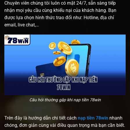
Chuyên viên chúng tôi luôn có mặt 24/7, sẵn sàng tiếp
nhận mọi yêu cầu cùng khiếu nại của khách hàng. Bạn
được lựa chọn hình thức trao đổi như: Hotline, địa chỉ
email, live chat,…
Câu hỏi thường gặp khi nạp tiền 78win
Trên đây là hướng dẫn chi tiết cách
nạp tiền 78win
nhanh
chóng, đơn giản cùng vài điều quan trọng mà bạn cần biết.