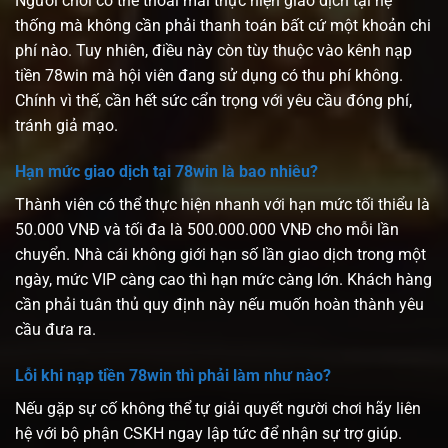
Người chơi có thể thoải mái thực hiện giao dịch tại hệ
thống mà không cần phải thanh toán bất cứ một khoản chi
phí nào. Tuy nhiên, điều này còn tùy thuộc vào kênh nạp
tiền 78win mà hội viên đang sử dụng có thu phí không.
Chính vì thế, cần hết sức cẩn trọng với yêu cầu đóng phí,
tránh giả mạo.
Hạn mức giao dịch tại 78win là bao nhiêu?
Thành viên có thể thực hiện nhanh với hạn mức tối thiểu là
50.000 VNĐ và tối đa là 500.000.000 VNĐ cho mỗi lần
chuyển. Nhà cái không giới hạn số lần giao dịch trong một
ngày, mức VIP càng cao thì hạn mức càng lớn. Khách hàng
cần phải tuân thủ quy định này nếu muốn hoàn thành yêu
cầu đưa ra.
Lỗi khi nạp tiền 78win thì phải làm như nào?
Nếu gặp sự cố không thể tự giải quyết người chơi hãy liên
hệ với bộ phận CSKH ngay lập tức để nhận sự trợ giúp.