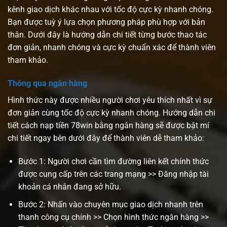
kênh giao dịch khác nhau với tốc độ cực kỳ nhanh chóng.
Bạn được tuỳ ý lựa chọn phương pháp phù hợp với bản
thân. Dưới đây là hướng dẫn chi tiết từng bước thao tác
đơn giản, nhanh chóng và cực kỳ chuẩn xác để thành viên
tham khảo.
Thông qua ngân hàng
Hình thức này được nhiều người chơi yêu thích nhất vì sự
đơn giản cùng tốc độ cực kỳ nhanh chóng. Hướng dẫn chi
tiết cách nạp tiền 78win bằng ngân hàng sẽ được bật mí
chi tiết ngay bên dưới đây để thành viên dễ tham khảo:
Bước 1: Người chơi cần tìm đường liên kết chính thức
được cung cấp trên các trang mạng >> Đăng nhập tài
khoản cá nhân đang sở hữu.
Bước 2: Nhấn vào chuyên mục giao dịch nhanh trên
thanh công cụ chính >> Chọn hình thức ngân hàng >>