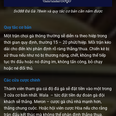
Sv388 Đá Gà 78win và quy tắc cơ bản cần nắm được
Quy tắc cơ bản
Một trận chọi gà thông thường sẽ diễn ra theo hiệp trong
thời gian quy định, thường 15 – 20 phút/hiệp. Mỗi trận kéo
dài cho đến khi phân định rõ ràng thắng/thua. Chiến kê bị
xử thua nếu như nó bị thương nặng, chết, không thể tiếp
tục thi đấu hoặc nó đứng im, không tấn công, bỏ chạy
hoặc né đối thủ.
Các cửa cược chính
Thành viên tham gia cá độ đá gà sẽ đặt tiền vào một trong
3 cửa cơ bản nhất. Wala – tức đặt tiền dự đoán gà đội
khách sẽ thắng. Meron – cược gà chủ nhà mạnh hơn,
thắng chung cuộc. Hoặc hội viên cược Hòa nếu cho rằng
trận đấu kết thúc mà không thể phân định thắng thua.