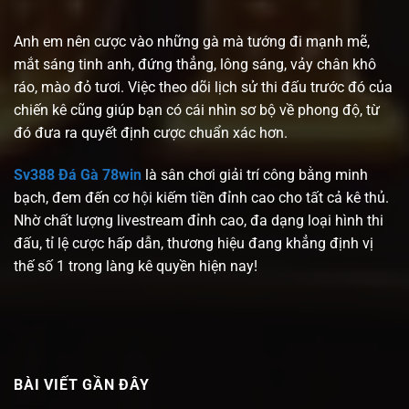
Anh em nên cược vào những gà mà tướng đi mạnh mẽ,
mắt sáng tinh anh, đứng thẳng, lông sáng, vảy chân khô
ráo, mào đỏ tươi. Việc theo dõi lịch sử thi đấu trước đó của
chiến kê cũng giúp bạn có cái nhìn sơ bộ về phong độ, từ
đó đưa ra quyết định cược chuẩn xác hơn.
Sv388 Đá Gà 78win
là sân chơi giải trí công bằng minh
bạch, đem đến cơ hội kiếm tiền đỉnh cao cho tất cả kê thủ.
Nhờ chất lượng livestream đỉnh cao, đa dạng loại hình thi
đấu, tỉ lệ cược hấp dẫn, thương hiệu đang khẳng định vị
thế số 1 trong làng kê quyền hiện nay!
BÀI VIẾT GẦN ĐÂY