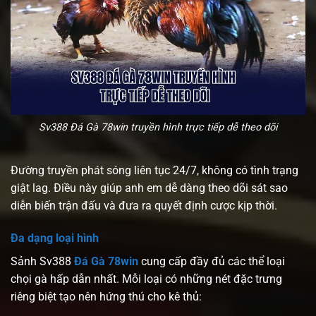
Sv388 Đá Gà 78win truyền hình trực tiếp dễ theo dõi
Đường truyền phát sóng liên tục 24/7, không có tình trạng
giật lag. Điều này giúp anh em dễ dàng theo dõi sát sao
diễn biến trận đấu và đưa ra quyết định cược kịp thời.
Đa dạng loại hình
Sảnh Sv388
Đá Gà 78win
cung cấp đầy đủ các thể loại
chọi gà hấp dẫn nhất. Mỗi loại có những nét đặc trưng
riêng biệt tạo nên hứng thú cho kê thủ: