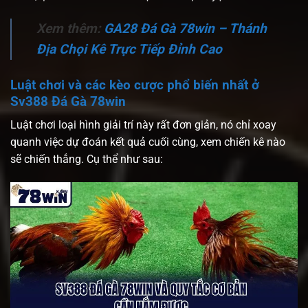
Xem thêm:
GA28 Đá Gà 78win – Thánh
Địa Chọi Kê Trực Tiếp Đỉnh Cao
Luật chơi và các kèo cược phổ biến nhất ở
Sv388 Đá Gà 78win
Luật chơi loại hình giải trí này rất đơn giản, nó chỉ xoay
quanh việc dự đoán kết quả cuối cùng, xem chiến kê nào
sẽ chiến thắng. Cụ thể như sau: