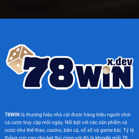
Số
Kê
Nhất
78win:
Thomo
Trải
Trực
Nghiệm
Tiếp
Bắt
Full
Số
HD
Chất
Lượng
Top
Đầu
Châu
Á
78WIN
là thương hiệu nhà cái được hàng triệu người chơi
cá cược truy cập mỗi ngày. Nổi bật với các sản phẩm cá
cược như thể thao, casino, bắn cá, xổ số và game bài. Tỷ lệ
thắng cực cao cho bet thủ cùng với đó là khuyến mãi 78