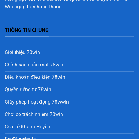
Win ngập tràn hàng tháng.
THÔNG TIN CHUNG
Giới thiệu 78win
Chính sách bảo mật 78win
Điều khoản điều kiện 78win
Quyền riêng tư 78win
Giấy phép hoạt động 78wwin
Chơi có trách nhiệm 78win
Ceo Lê Khánh Huyền