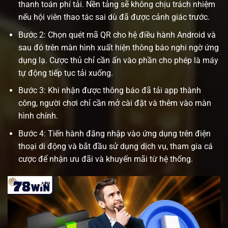
thanh toán phí tải. Nền tảng sẽ không chịu trách nhiệm
nếu hội viên thao tác sai dù đã được cảnh giác trước.
Bước 2: Chọn quét mã QR cho hệ điều hành Android và
sau đó trên màn hình xuất hiện thông báo nghi ngờ ứng
dụng lạ. Cược thủ chỉ cần ấn vào phần cho phép là máy
tự động tiếp tục tải xuống.
Bước 3: Khi nhận được thông báo đã tải app thành
công, người chơi chỉ cần mở cài đặt và thêm vào màn
hình chính.
Bước 4: Tiến hành đăng nhập vào ứng dụng trên điện
thoại di động và bắt đầu sử dụng dịch vụ, tham gia cá
cược để nhận ưu đãi và khuyến mãi từ hệ thống.