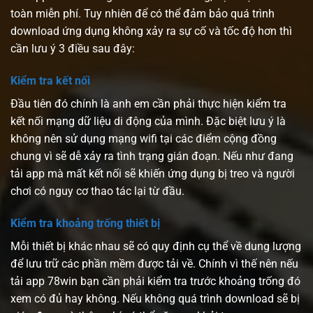
toàn miễn phí. Tuy nhiên để có thể đảm bảo quá trình
download ứng dụng không xảy ra sự cố và tốc độ hơn thì
cần lưu ý 3 điều sau đây:
Kiểm tra kết nối
Đầu tiên đó chính là anh em cần phải thực hiện kiểm tra
kết nối mạng dữ liệu di động của mình. Đặc biệt lưu ý là
không nên sử dụng mạng wifi tại các điểm cộng đồng
chung vì sẽ dễ xảy ra tình trạng gián đoạn. Nếu như đang
tải app mà mất kết nối sẽ khiến ứng dụng bị treo và người
chơi có nguy cơ thao tác lại từ đầu.
Kiểm tra khoảng trống thiết bị
Mỗi thiết bị khác nhau sẽ có quy định cụ thể về dung lượng
để lưu trữ các phần mềm được tải về. Chính vì thế nên nếu
tải app 78win bạn cần phải kiểm tra trước khoảng trống đó
xem có đủ hay không. Nếu không quá trình download sẽ bị