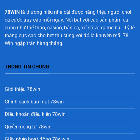
78WIN
là thương hiệu nhà cái được hàng triệu người chơi
cá cược truy cập mỗi ngày. Nổi bật với các sản phẩm cá
cược như thể thao, casino, bắn cá, xổ số và game bài. Tỷ lệ
thắng cực cao cho bet thủ cùng với đó là khuyến mãi 78
Win ngập tràn hàng tháng.
THÔNG TIN CHUNG
Giới thiệu 78win
Chính sách bảo mật 78win
Điều khoản điều kiện 78win
Quyền riêng tư 78win
Giấy phép hoạt động 78wwin