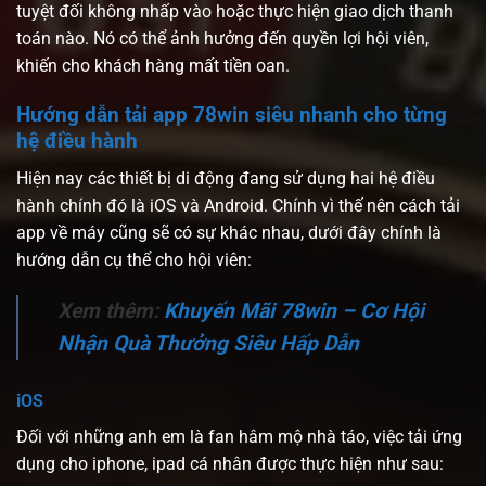
tuyệt đối không nhấp vào hoặc thực hiện giao dịch thanh
toán nào. Nó có thể ảnh hưởng đến quyền lợi hội viên,
khiến cho khách hàng mất tiền oan.
Hướng dẫn tải app 78win siêu nhanh cho từng
hệ điều hành
Hiện nay các thiết bị di động đang sử dụng hai hệ điều
hành chính đó là iOS và Android. Chính vì thế nên cách tải
app về máy cũng sẽ có sự khác nhau, dưới đây chính là
hướng dẫn cụ thể cho hội viên:
Xem thêm:
Khuyến Mãi 78win – Cơ Hội
Nhận Quà Thưởng Siêu Hấp Dẫn
iOS
Đối với những anh em là fan hâm mộ nhà táo, việc tải ứng
dụng cho iphone, ipad cá nhân được thực hiện như sau: