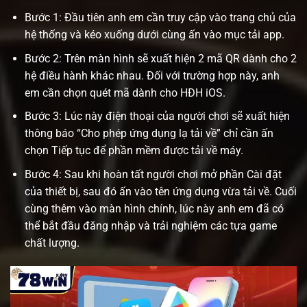
Bước 1: Đầu tiên anh em cần truy cập vào trang chủ của
hệ thống và kéo xuống dưới cùng ấn vào mục tải app.
Bước 2: Trên màn hình sẽ xuất hiện 2 mã QR dành cho 2
hệ điều hành khác nhau. Đối với trường hợp này, anh
em cần chọn quét mã dành cho HĐH iOS.
Bước 3: Lúc này điện thoại của người chơi sẽ xuất hiện
thông báo “Cho phép ứng dụng lạ tải về” chỉ cần ấn
chọn Tiếp tục để phần mềm được tải về máy.
Bước 4: Sau khi hoàn tất người chơi mở phần Cài đặt
của thiết bị, sau đó ấn vào tên ứng dụng vừa tải về. Cuối
cùng thêm vào màn hình chính, lúc này anh em đã có
thể bắt đầu đăng nhập và trải nghiệm các tựa game
chất lượng.