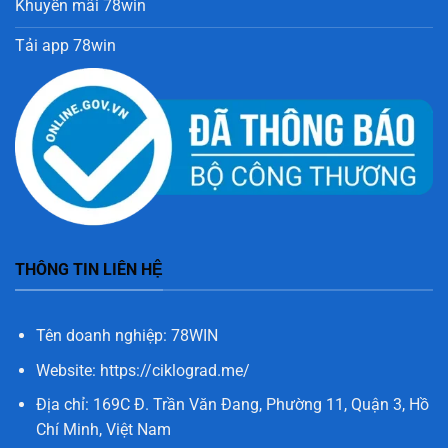
Khuyến mãi 78win
Tải app 78win
THÔNG TIN LIÊN HỆ
Tên doanh nghiệp: 78WIN
Website: https://ciklograd.me/
Địa chỉ:
169C Đ. Trần Văn Đang, Phường 11, Quận 3, Hồ
Chí Minh, Việt Nam